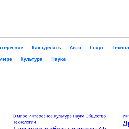
нтересное
Как сделать
Авто
Спорт
Техно
 мире
Культура
Наука
В мире
Интересное
Культура
Наука
Общество
Ин
Д
Технологии
Будущее работы в эпоху AI: