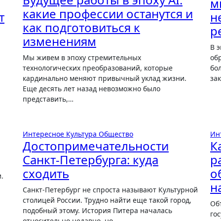
м
какие профессии останутся и
т
н
как подготовиться к
р
изменениям
В эпоху успешных миллионеров без высшего
Мы живем в эпоху стремительных
об
технологических преобразований, которые
бо
кардинально меняют привычный уклад жизни.
за
Еще десять лет назад невозможно было
представить,…
Интересное
Культура
Общество
Ин
Достопримечательности
К
Санкт-Петербурга: куда
р
сходить
о
н
Санкт-Петербург не спроста называют Культурной
столицей России. Трудно найти еще такой город,
Объекты культурного наследия внесены в Единый
подобный этому. История Питера началась
го
относительно недавно, но…