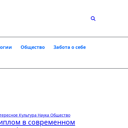
логии
Общество
Забота о себе
тересное
Культура
Наука
Общество
иплом в современном