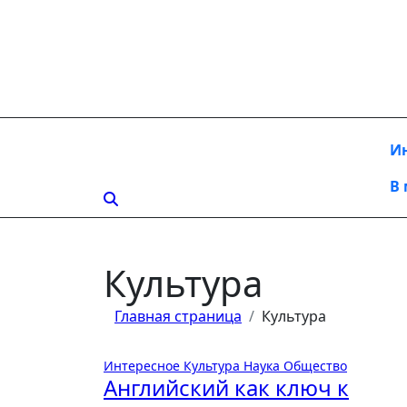
Перейти
к
содержанию
И
В
Культура
Главная страница
Культура
Интересное
Культура
Наука
Общество
Английский как ключ к